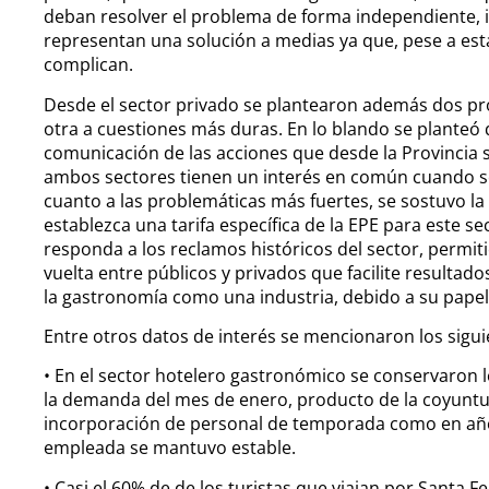
deban resolver el problema de forma independiente
representan una solución a medias ya que, pese a es
complican.
Desde el sector privado se plantearon además dos pr
otra a cuestiones más duras. En lo blando se planteó 
comunicación de las acciones que desde la Provincia 
ambos sectores tienen un interés en común cuando se 
cuanto a las problemáticas más fuertes, se sostuvo l
establezca una tarifa específica de la EPE para este se
responda a los reclamos históricos del sector, permit
vuelta entre públicos y privados que facilite resultados
la gastronomía como una industria, debido a su pape
Entre otros datos de interés se mencionaron los sigui
• En el sector hotelero gastronómico se conservaron l
la demanda del mes de enero, producto de la coyuntu
incorporación de personal de temporada como en años
empleada se mantuvo estable.
• Casi el 60% de de los turistas que viajan por Santa F