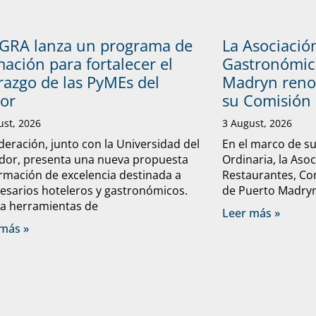
GRA lanza un programa de
La Asociació
ación para fortalecer el
Gastronómic
razgo de las PyMEs del
Madryn reno
tor
su Comisión 
ust, 2026
3 August, 2026
deración, junto con la Universidad del
En el marco de s
dor, presenta una nueva propuesta
Ordinaria, la Aso
rmación de excelencia destinada a
Restaurantes, Con
sarios hoteleros y gastronómicos.
de Puerto Madryn 
a herramientas de
Leer más »
más »