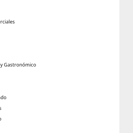
rciales
ro y Gastronómico
ado
s
o