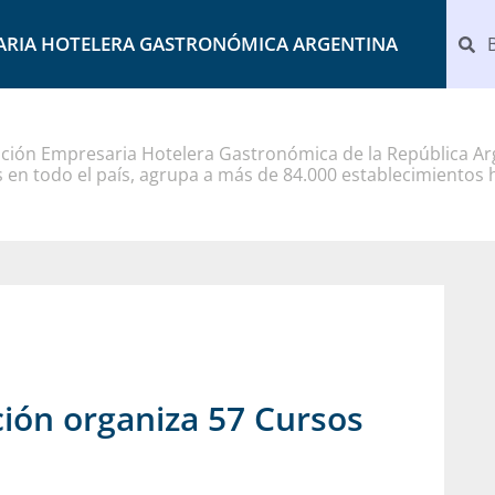
ARIA HOTELERA GASTRONÓMICA ARGENTINA
ción Empresaria Hotelera Gastronómica de la República Arg
 en todo el país, agrupa a más de 84.000 establecimientos 
ción organiza 57 Cursos