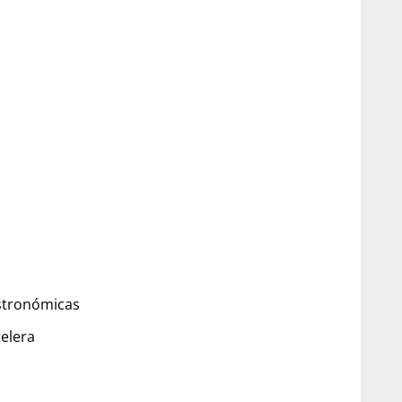
astronómicas
telera