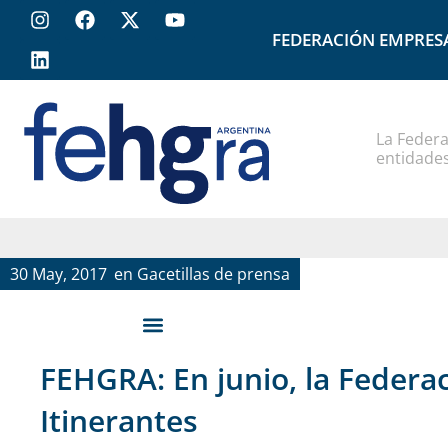
FEDERACIÓN EMPRES
La Federa
entidades
30 May, 2017
en
Gacetillas de prensa
FEHGRA: En junio, la Federa
Itinerantes