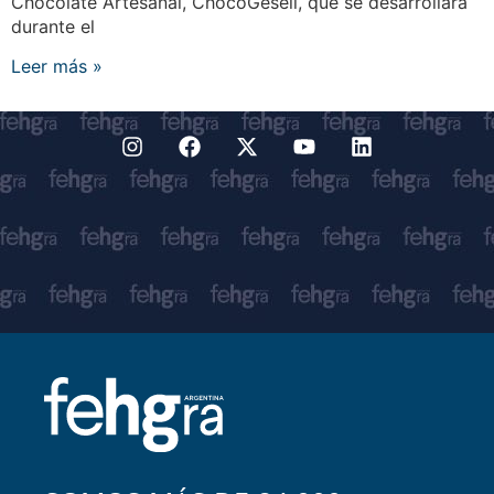
Chocolate Artesanal, ChocoGesell, que se desarrollará
durante el
Leer más »