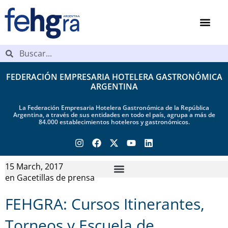
FEDERACIÓN EMPRESARIA HOTELERA GASTRONÓMICA
ARGENTINA
La Federación Empresaria Hotelera Gastronómica de la República
Argentina, a través de sus entidades en todo el país, agrupa a más de
84.000 establecimientos hoteleros y gastronómicos.
15 March, 2017
en
Gacetillas de prensa
FEHGRA: Cursos Itinerantes,
Torneos y Escuela de