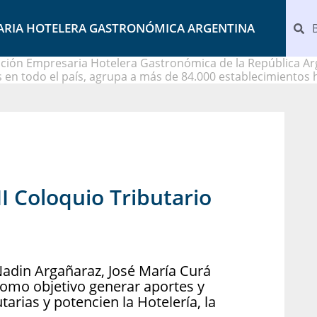
ARIA HOTELERA GASTRONÓMICA ARGENTINA
ción Empresaria Hotelera Gastronómica de la República Arg
 en todo el país, agrupa a más de 84.000 establecimientos 
I Coloquio Tributario
Nadin Argañaraz, José María Curá
como objetivo generar aportes y
tarias y potencien la Hotelería, la