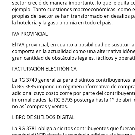
sector creció de manera importante, lo que le quita c
ejemplo. Tanto cuestiones macroeconómicas -como el
propias del sector se han transformado en desafíos pa
la hotelería y la gastronomía en todo el país.
IVA PROVINCIAL
El IVA provincial, en cuanto a posibilidad de sustituir
comporta en la actualidad como una alternativa idónea
gran cantidad de obstáculos legales, fácticos y oper
FACTURACIÓN ELECTRÓNICA
La RG 3749 generaliza para distintos contribuyentes la
la RG 3685 impone un régimen informativo de compras
adicional cuyo costo corre por parte del contribuyent
informalidades, la RG 3793 posterga hasta 1° de abril 
no así compras y ventas.
LIBRO DE SUELDOS DIGITAL
La RG 3781 obliga a ciertos contribuyentes que fueran
provincial/AFIP donde la provincia adhiera al sistema-