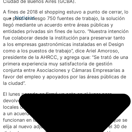
Ciudad de Buenos Aires (GCBA).
A fines de 2018 el shopping estuvo a punto de cerrar, lo
Noticias
que puso en riesgo 750 fuentes de trabajo, la solución
llegó mediante un acuerdo entre áreas públicas y
entidades privadas sin fines de lucro. “Nuestra intención
fue colaborar desde la institución para preservar tanto
a los empresas gastronómicas instaladas en el Design
como a los puestos de trabajo”, dice Ariel Amoroso,
presidente de la AHRCC, y agrega que: “Se trató de una
primera experiencia muy satisfactoria de gestión
conjunta entre Asociaciones y Cámaras Empresarias a
favor del empleo y apoyados por las áreas públicas de
la ciudad”.
El lunes pasado se firmó un acta en el lugar para
devolver el inmueble al GCBA. El shopping ya tiene sus
locales de muebles y diseño cerrados. La AHRCC llegó
a un acuerdo para que los bares y restaurantes que
funcionan en la terraza continúen abiertos hasta que se
elija al nuevo adjudicatario. “Lo que se decidió el 30 de