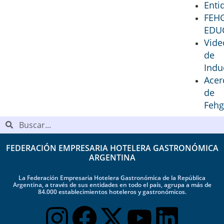
Enti
FEH
EDU
Vide
de
Indu
Acer
de
Fehg
FEDERACIÓN EMPRESARIA HOTELERA GASTRONÓMICA
ARGENTINA
La Federación Empresaria Hotelera Gastronómica de la República
Argentina, a través de sus entidades en todo el país, agrupa a más de
84.000 establecimientos hoteleros y gastronómicos.