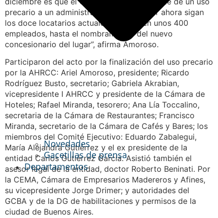
diciembre es que el Gobierno de la Ciudad le dé un uso
precario a un administrador, para que por ahora sigan
los doce locatarios actuales, que tienen unos 400
empleados, hasta el nombramiento del nuevo
concesionario del lugar”, afirma Amoroso.
Participaron del acto por la finalización del uso precario
por la AHRCC: Ariel Amoroso, presidente; Ricardo
Rodríguez Busto, secretario; Gabriela Akrabian,
vicepresidente I AHRCC y presidente de la Cámara de
Hoteles; Rafael Miranda, tesorero; Ana Lía Toccalino,
secretaria de la Cámara de Restaurantes; Francisco
Miranda, secretario de la Cámara de Cafés y Bares; los
miembros del Comité Ejecutivo: Eduardo Zabalegui,
Novedades
María Alejandra Gutiérrez y el ex presidente de la
Gacetillas de prensa
entidad Carlos Gutiérrez García. Asistió también el
Departamentos
asesor legal de la entidad, doctor Roberto Beninati. Por
la CEMA, Cámara de Empresarios Madereros y Afines,
su vicepresidente Jorge Drimer; y autoridades del
GCBA y de la DG de habilitaciones y permisos de la
ciudad de Buenos Aires.