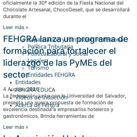
oficialmente la 30ª edición de la Fiesta Nacional del
Chocolate Artesanal, ChocoGesell, que se desarrollará
durante el
Leer más »
FEHGRA lanza un programa de
Capacitación y Formación Profesional
Política Tributaria
formación para fortalecer el
Política Laboral y Social
Legales
liderazgo de las PyMEs del
Turismo
sector
Entidades FEHGRA
Entidades
FEHGRA EDUCA
4 August, 2026
La Federación, junto con la Universidad del Salvador,
Videos de Inducción
presenta una nueva propuesta de formación de
Acerca de Fehgra
excelencia destinada a empresarios hoteleros y
gastronómicos. Brinda herramientas de
Leer más »