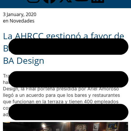
3 January, 2020
en
Novedades
La AHRCC gestionó a favor de
Bares y Restaurantes de la ex
BA Design
Tras la finalización de la prórroga de un año que
habilitaba a la AHRCC y al CEMA a administrar el ex BA
Design, la Filial porteña presidida por Ariel Amoroso
llegó a un acuerdo para que los bares y restaurantes
que funcionan en la terraza y tienen 400 empleados
continúen abiertos hasta que se elija al nuevo
adjudicatario.