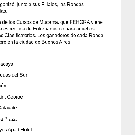
nizó, junto a sus Filiales, las Rondas
lás.
ción de los Cursos de Mucama, que FEHGRA viene
cia específica de Entrenamiento para aquellos
as Clasificatorias. Los ganadores de cada Ronda
mbre en la ciudad de Buenos Aires.
nacayal
Aguas del Sur
rión
aint George
Cafayate
ia Plaza
yos Apart Hotel