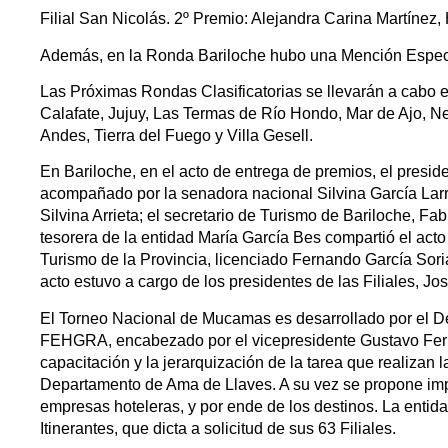
Filial San Nicolás. 2º Premio: Alejandra Carina Martíne
Además, en la Ronda Bariloche hubo una Mención Especia
Las Próximas Rondas Clasificatorias se llevarán a cabo
Calafate, Jujuy, Las Termas de Río Hondo, Mar de Ajo, N
Andes, Tierra del Fuego y Villa Gesell.
En Bariloche, en el acto de entrega de premios, el presid
acompañado por la senadora nacional Silvina García Larr
Silvina Arrieta; el secretario de Turismo de Bariloche, F
tesorera de la entidad María García Bes compartió el acto
Turismo de la Provincia, licenciado Fernando García Sor
acto estuvo a cargo de los presidentes de las Filiales, J
El Torneo Nacional de Mucamas es desarrollado por el 
FEHGRA, encabezado por el vicepresidente Gustavo Ferna
capacitación y la jerarquización de la tarea que realizan
Departamento de Ama de Llaves. A su vez se propone impul
empresas hoteleras, y por ende de los destinos. La entid
Itinerantes, que dicta a solicitud de sus 63 Filiales.