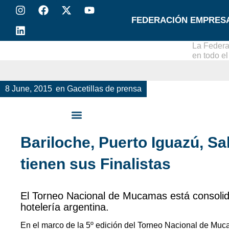
FEDERACIÓN EMPRES
La Federa
en todo e
8 June, 2015
en
Gacetillas de prensa
Bariloche, Puerto Iguazú, Sa
tienen sus Finalistas
El Torneo Nacional de Mucamas está consolid
hotelería argentina.
En el marco de la 5º edición del Torneo Nacional de Mu