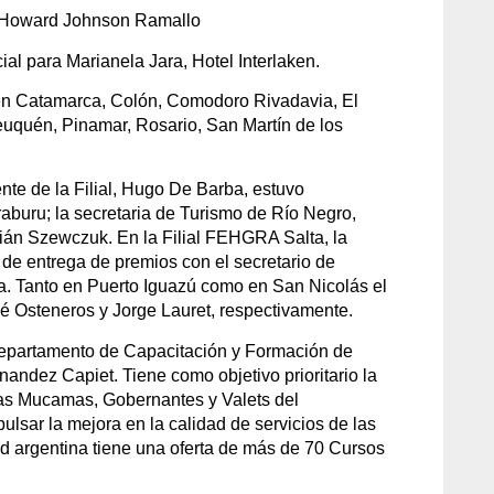
z, Howard Johnson Ramallo
l para Marianela Jara, Hotel Interlaken.
 en Catamarca, Colón, Comodoro Rivadavia, El
euquén, Pinamar, Rosario, San Martín de los
ente de la Filial, Hugo De Barba, estuvo
aburu; la secretaria de Turismo de Río Negro,
abián Szewczuk. En la Filial FEHGRA Salta, la
 de entrega de premios con el secretario de
ia. Tanto en Puerto Iguazú como en San Nicolás el
osé Osteneros y Jorge Lauret, respectivamente.
Departamento de Capacitación y Formación de
ndez Capiet. Tiene como objetivo prioritario la
 las Mucamas, Gobernantes y Valets del
sar la mejora en la calidad de servicios de las
ad argentina tiene una oferta de más de 70 Cursos