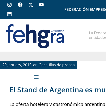
FEDERACIÓN EMPRES
La Federa
entidades
29 January, 2015
en
Gacetillas de prensa
El Stand de Argentina es mu
La oferta hotelera y gastronómica argentina 