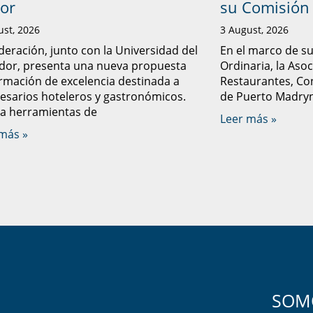
tor
su Comisión 
ust, 2026
3 August, 2026
deración, junto con la Universidad del
En el marco de s
dor, presenta una nueva propuesta
Ordinaria, la Aso
rmación de excelencia destinada a
Restaurantes, Con
sarios hoteleros y gastronómicos.
de Puerto Madryn 
a herramientas de
Leer más »
más »
SOMO