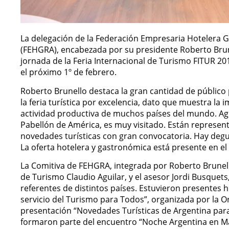
La delegación de la Federación Empresaria Hotelera 
(FEHGRA), encabezada por su presidente Roberto Brun
jornada de la Feria Internacional de Turismo FITUR 20
el próximo 1º de febrero.
Roberto Brunello destaca la gran cantidad de público p
la feria turística por excelencia, dato que muestra la
actividad productiva de muchos países del mundo. Agr
Pabellón de América, es muy visitado. Están represent
novedades turísticas con gran convocatoria. Hay deg
La oferta hotelera y gastronómica está presente en el 
La Comitiva de FEHGRA, integrada por Roberto Brunell
de Turismo Claudio Aguilar, y el asesor Jordi Busque
referentes de distintos países. Estuvieron presentes h
servicio del Turismo para Todos”, organizada por la O
presentación “Novedades Turísticas de Argentina para
formaron parte del encuentro “Noche Argentina en Mad