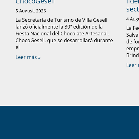
ChocoGesell
lid
sec
5 August, 2026
4 Aug
La Secretaría de Turismo de Villa Gesell
lanzó oficialmente la 30ª edición de la
La Fe
Fiesta Nacional del Chocolate Artesanal,
Salva
ChocoGesell, que se desarrollará durante
de fo
el
empre
Brind
Leer más »
Leer 