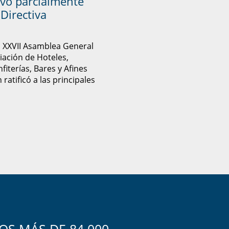
vó parcialmente
Directiva
u XXVII Asamblea General
ciación de Hoteles,
fiterías, Bares y Afines
ratificó a las principales
S MÁS DE 84.000