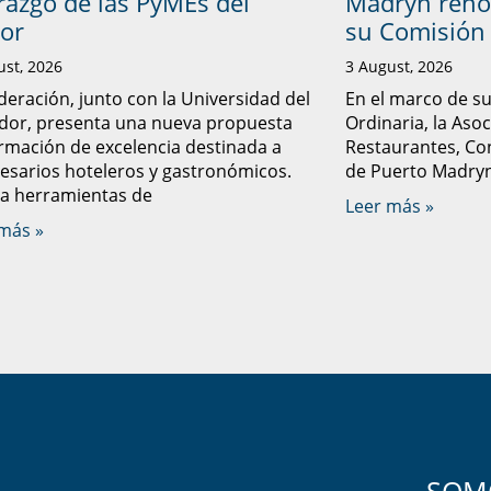
erazgo de las PyMEs del
Madryn reno
tor
su Comisión 
ust, 2026
3 August, 2026
deración, junto con la Universidad del
En el marco de s
dor, presenta una nueva propuesta
Ordinaria, la Aso
rmación de excelencia destinada a
Restaurantes, Con
sarios hoteleros y gastronómicos.
de Puerto Madryn 
a herramientas de
Leer más »
más »
SOMO