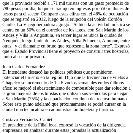
que la provincia recibió a 171 mil turistas con un gasto promedio de
780 pesos por día, lo que se tradujo en ingresos por 650 millones de
pesos para el sector. Comparó estas cifras con el 46% de ocupación
que se registró en 2012, luego de la erupción del volcán Cordón
Caulle. La Vicegobernadora agregó: “Si bien la actividad turística se
centra en un 50% en el corredor de los lagos, con San Martín de los
Andes y Villa la Angostura, en tercer lugar se ubica la ciudad de
Neuquén, luego Junín de los Andes, Villa Pehuenia, Aluminé, entre
otras, y el diamante en bruto que representa la zona norte”. Expresó
que el Estado Provincial tiene el proyecto de construir tres hosterías,
junto al sector privado.
Juan Carlos Fernández
El Intendente destacó las políticas públicas que permitieron
potenciar el turismo en la región. Dijo que la frecuencia de vuelos a
Chapelco se incrementó de 1 a 6 vuelos semanales en los últimos
años; se mejoró el abastecimiento de combustible para dar solución a
la gran mayoría de los turistas que utilizan sus vehículos para llegar
a San Martín (75%) y la capacitación continua del recurso humano.
Sobre este punto adelantó que próximamente se podrá cursar en la
ciudad una tecnicatura en administración hotelera y turismo.
Gustavo Fernández Capiet
El presidente de la Filial local expresó la vocación de la dirigencia
empresaria en analizar durante estas jornadas la actualización