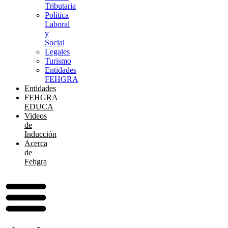
Tributaria
Política
Laboral
y
Social
Legales
Turismo
Entidades
FEHGRA
Entidades
FEHGRA
EDUCA
Videos
de
Inducción
Acerca
de
Fehgra