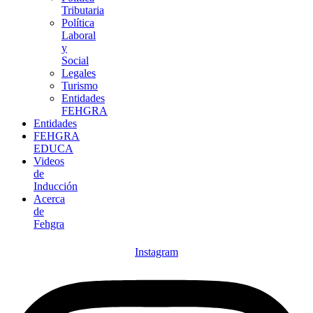
Tributaria
Política
Laboral
y
Social
Legales
Turismo
Entidades
FEHGRA
Entidades
FEHGRA
EDUCA
Videos
de
Inducción
Acerca
de
Fehgra
Instagram