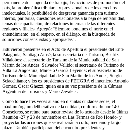
permanente de la agenda de trabajo, las acciones de promoción del
país, la problemática tributaria y previsional, y de los derechos
intelectuales, la posibilidad de desgravar ganancia para turismo
interno, paritarias, cuestiones relacionadas a la baja de rentabilidad,
temas de capacitación, de relaciones internas de las diferentes
regiones y filiales. Agregó: “Siempre ponemos el norte en el
entendimiento, en el respeto, en el diálogo, en la búsqueda de
soluciones consensuadas y apropiadas”.
Estuvieron presentes en el Acto de Apertura el presidente del Ente
Patagonia, Santiago Amsé; la subsecretaria de Turismo, Beatriz
Villalobos; el secretario de Turismo de la Municipalidad de San
Martín de los Andes, Salvador Vellido; el secretario de Turismo de
Villa La Angostura, Marcelo García Leyenda; el subsecretario de
Turismo de la Municipalidad de San Martín de los Andes, Sergio
Sciacchitano; y los ex presidentes de FEHGRA el ingeniero Antonio
Gomez, Oscar Ghezzi, quien es a su vez presidente de la Cámara
Argentina de Turismo, y Mario Zavaleta.
Como lo hace tres veces al año en distintas ciudades sedes, el
máximo órgano deliberativo de la entidad, conformado por 140
Consejeros, se reúne para pasar revista de lo actuado desde la última
Reunión -27 y 28 de noviembre en Las Termas de Río Hondo- y
proyectar las acciones que se realizarán a corto, mediano y largo
plazo. También participarán del encuentro presidentes y