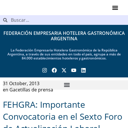
Videos de Ind
FEDERACIÓN EMPRESARIA HOTELERA GASTRONÓMICA
ARGENTINA
La Federación Empresaria Hotelera Gastronómica de la República
Argentina, a través de sus entidades en todo el país, agrupa a más de
84.000 establecimientos hoteleros y gastronómicos.
31 October, 2013
en
Gacetillas de prensa
FEHGRA: Importante
Convocatoria en el Sexto Foro