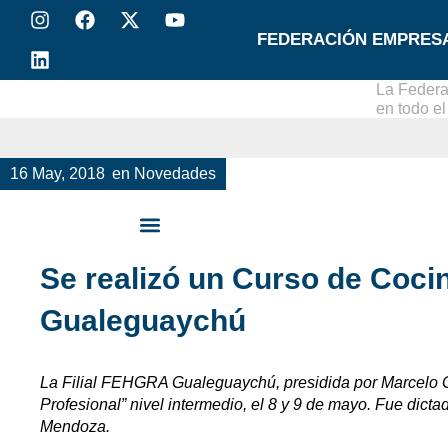
FEDERACIÓN EMPRES
La Federa
en todo e
16 May, 2018
en
Novedades
Se realizó un Curso de Coci
Gualeguaychú
La Filial FEHGRA Gualeguaychú, presidida por Marcelo Gi
Profesional” nivel intermedio, el 8 y 9 de mayo. Fue di
Mendoza.