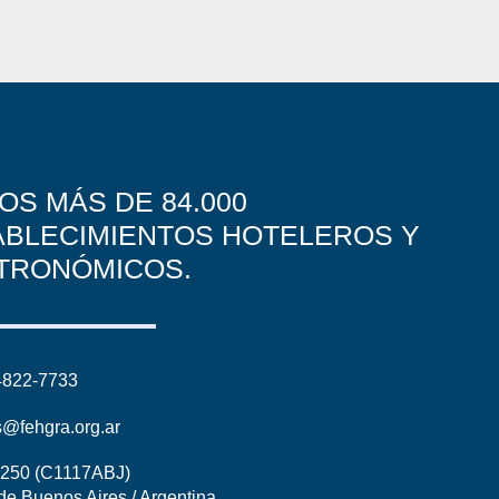
OS MÁS DE 84.000
ABLECIMIENTOS HOTELEROS Y
TRONÓMICOS.
4822-7733
s@fehgra.org.ar
1250 (C1117ABJ)
de Buenos Aires / Argentina