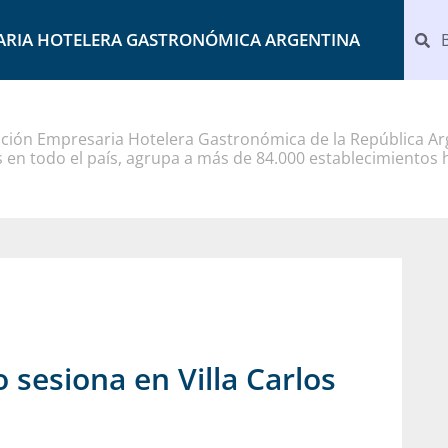
ARIA HOTELERA GASTRONÓMICA ARGENTINA
ción Empresaria Hotelera Gastronómica de la República Arg
 en todo el país, agrupa a más de 84.000 establecimientos 
 sesiona en Villa Carlos