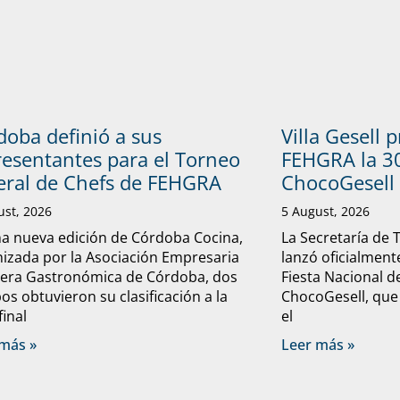
doba definió a sus
Villa Gesell 
resentantes para el Torneo
FEHGRA la 30
eral de Chefs de FEHGRA
ChocoGesell
ust, 2026
5 August, 2026
a nueva edición de Córdoba Cocina,
La Secretaría de 
izada por la Asociación Empresaria
lanzó oficialmente
lera Gastronómica de Córdoba, dos
Fiesta Nacional d
os obtuvieron su clasificación a la
ChocoGesell, que
final
el
más »
Leer más »