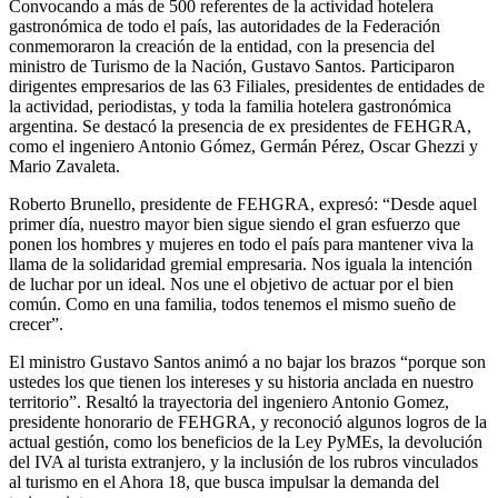
Convocando a más de 500 referentes de la actividad hotelera
gastronómica de todo el país, las autoridades de la Federación
conmemoraron la creación de la entidad, con la presencia del
ministro de Turismo de la Nación, Gustavo Santos. Participaron
dirigentes empresarios de las 63 Filiales, presidentes de entidades de
la actividad, periodistas, y toda la familia hotelera gastronómica
argentina. Se destacó la presencia de ex presidentes de FEHGRA,
como el ingeniero Antonio Gómez, Germán Pérez, Oscar Ghezzi y
Mario Zavaleta.
Roberto Brunello, presidente de FEHGRA, expresó: “Desde aquel
primer día, nuestro mayor bien sigue siendo el gran esfuerzo que
ponen los hombres y mujeres en todo el país para mantener viva la
llama de la solidaridad gremial empresaria. Nos iguala la intención
de luchar por un ideal. Nos une el objetivo de actuar por el bien
común. Como en una familia, todos tenemos el mismo sueño de
crecer”.
El ministro Gustavo Santos animó a no bajar los brazos “porque son
ustedes los que tienen los intereses y su historia anclada en nuestro
territorio”. Resaltó la trayectoria del ingeniero Antonio Gomez,
presidente honorario de FEHGRA, y reconoció algunos logros de la
actual gestión, como los beneficios de la Ley PyMEs, la devolución
del IVA al turista extranjero, y la inclusión de los rubros vinculados
al turismo en el Ahora 18, que busca impulsar la demanda del