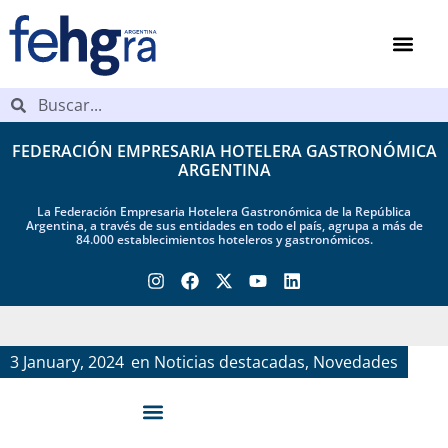
FEDERACIÓN EMPRESARIA HOTELERA GASTRONÓMICA
ARGENTINA
La Federación Empresaria Hotelera Gastronómica de la República
Argentina, a través de sus entidades en todo el país, agrupa a más de
84.000 establecimientos hoteleros y gastronómicos.
3 January, 2024
en
Noticias destacadas
,
Novedades