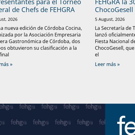
resentantes para el Torneo
FEHGRA la 30
eral de Chefs de FEHGRA
ChocoGesell
ust, 2026
5 August, 2026
a nueva edición de Córdoba Cocina,
La Secretaría de 
izada por la Asociación Empresaria
lanzó oficialmente
lera Gastronómica de Córdoba, dos
Fiesta Nacional d
os obtuvieron su clasificación a la
ChocoGesell, que
final
el
más »
Leer más »