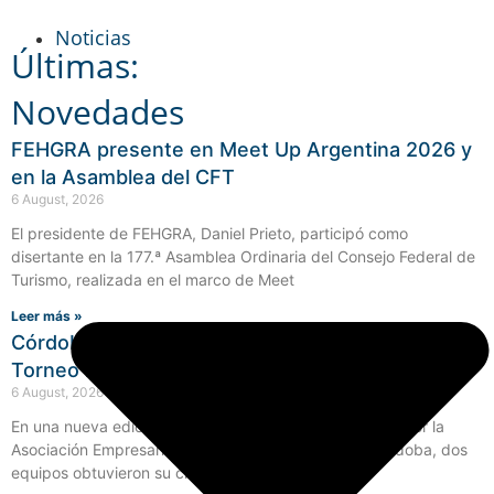
Noticias
Últimas:
Novedades
FEHGRA presente en Meet Up Argentina 2026 y
en la Asamblea del CFT
6 August, 2026
El presidente de FEHGRA, Daniel Prieto, participó como
disertante en la 177.ª Asamblea Ordinaria del Consejo Federal de
Turismo, realizada en el marco de Meet
Leer más »
Córdoba definió a sus representantes para el
Torneo Federal de Chefs de FEHGRA
6 August, 2026
En una nueva edición de Córdoba Cocina, organizada por la
Asociación Empresaria Hotelera Gastronómica de Córdoba, dos
equipos obtuvieron su clasificación a la gran final