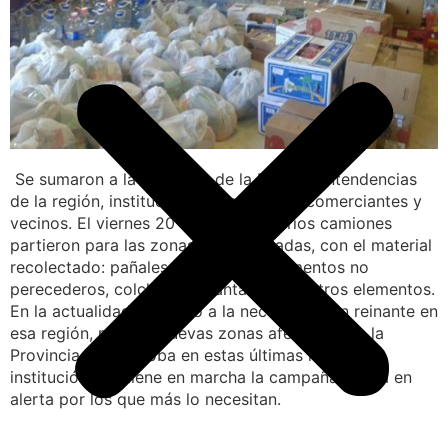
Se sumaron a la campaña de la Filial las Intendencias
de la región, instituciones intermedias, comerciantes y
vecinos. El viernes 20 de febrero, varios camiones
partieron para las zonas más afectadas, con el material
recolectado: pañales, agua, leche, alimentos no
perecederos, colchones, mantas, entre otros elementos.
En la actualidad y debido a la necesidad aun reinante en
esa región, mas las nuevas zonas afectadas en la
Provincia de Córdoba en estas últimas horas, la
institución mantiene en marcha la campaña y está en
alerta por los que más lo necesitan.