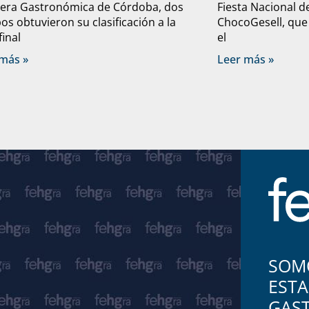
lera Gastronómica de Córdoba, dos
Fiesta Nacional d
os obtuvieron su clasificación a la
ChocoGesell, que
final
el
más »
Leer más »
SOMO
ESTA
GAS