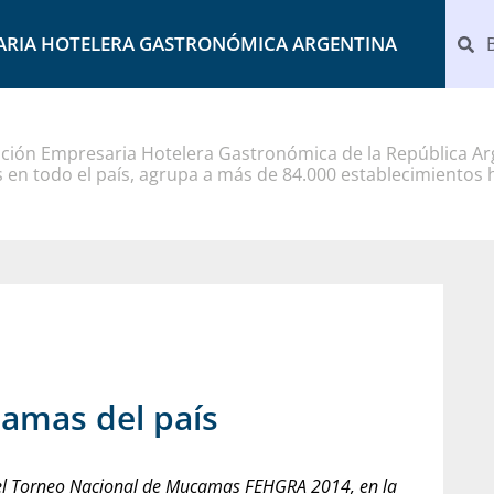
ARIA HOTELERA GASTRONÓMICA ARGENTINA
ción Empresaria Hotelera Gastronómica de la República Arg
 en todo el país, agrupa a más de 84.000 establecimientos 
camas del país
n del Torneo Nacional de Mucamas FEHGRA 2014, en la