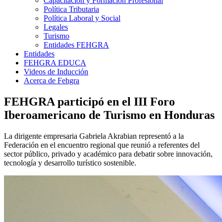
Capacitación y Formación Profesional
Política Tributaria
Política Laboral y Social
Legales
Turismo
Entidades FEHGRA
Entidades
FEHGRA EDUCA
Videos de Inducción
Acerca de Fehgra
FEHGRA participó en el III Foro
Iberoamericano de Turismo en Honduras
La dirigente empresaria Gabriela Akrabian representó a la
Federación en el encuentro regional que reunió a referentes del
sector público, privado y académico para debatir sobre innovación,
tecnología y desarrollo turístico sostenible.