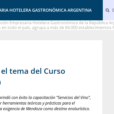
ARIA HOTELERA GASTRONÓMICA ARGENTINA
ción Empresaria Hotelera Gastronómica de la República Arg
 en todo el país, agrupa a más de 84.000 establecimientos 
e el tema del Curso
a
rindó con éxito la capacitación “Servicios del Vino”,
er herramientas teóricas y prácticas para el
 la exigencia de Mendoza como destino enoturístico.