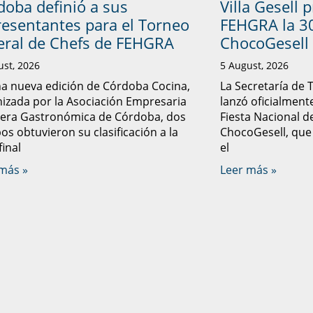
doba definió a sus
Villa Gesell 
resentantes para el Torneo
FEHGRA la 30
eral de Chefs de FEHGRA
ChocoGesell
ust, 2026
5 August, 2026
a nueva edición de Córdoba Cocina,
La Secretaría de 
izada por la Asociación Empresaria
lanzó oficialmente
lera Gastronómica de Córdoba, dos
Fiesta Nacional d
os obtuvieron su clasificación a la
ChocoGesell, que
final
el
más »
Leer más »