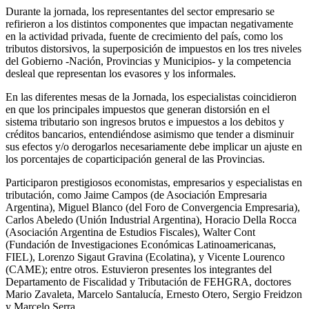
Durante la jornada, los representantes del sector empresario se
refirieron a los distintos componentes que impactan negativamente
en la actividad privada, fuente de crecimiento del país, como los
tributos distorsivos, la superposición de impuestos en los tres niveles
del Gobierno -Nación, Provincias y Municipios- y la competencia
desleal que representan los evasores y los informales.
En las diferentes mesas de la Jornada, los especialistas coincidieron
en que los principales impuestos que generan distorsión en el
sistema tributario son ingresos brutos e impuestos a los debitos y
créditos bancarios, entendiéndose asimismo que tender a disminuir
sus efectos y/o derogarlos necesariamente debe implicar un ajuste en
los porcentajes de coparticipación general de las Provincias.
Participaron prestigiosos economistas, empresarios y especialistas en
tributación, como Jaime Campos (de Asociación Empresaria
Argentina), Miguel Blanco (del Foro de Convergencia Empresaria),
Carlos Abeledo (Unión Industrial Argentina), Horacio Della Rocca
(Asociación Argentina de Estudios Fiscales), Walter Cont
(Fundación de Investigaciones Económicas Latinoamericanas,
FIEL), Lorenzo Sigaut Gravina (Ecolatina), y Vicente Lourenco
(CAME); entre otros. Estuvieron presentes los integrantes del
Departamento de Fiscalidad y Tributación de FEHGRA, doctores
Mario Zavaleta, Marcelo Santalucía, Ernesto Otero, Sergio Freidzon
y Marcelo Serra.