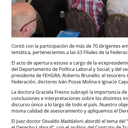
Contó con la participación de más de 70 dirigentes em
temática, pertenecientes a las 63 Filiales de la Federa
El acto de apertura estuvo a cargo de la vicepresiden
del Departamento de Política Laboral y Social; y del s
presidente de FEHGRA, Roberto Brunello; el tesorero A
Federación, doctores Iván Posse Molina e Ignacio Cap
La doctora Graciela Fresno subrayó la importancia d
conclusiones e interpretaciones sobre los distintos in
discurso único a lo largo de todo el país. Nuestro obj
misma calidad de asesoramiento y apliquemos el Derec
El Juez doctor Osvaldo Maddaloni abordó el tema del “
el Derecho Laboral”, con el análisis del Contrato de T