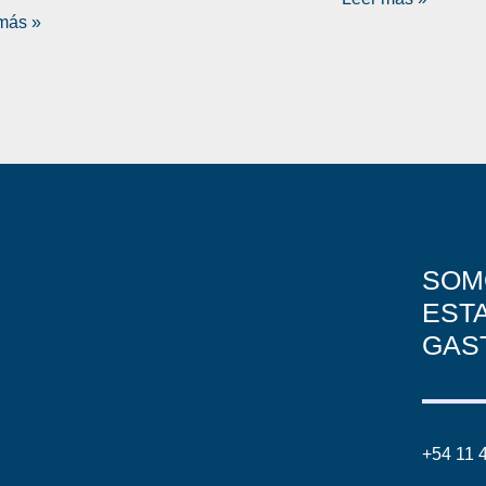
más »
SOM
EST
GAS
+54 11 