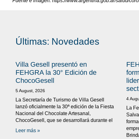
Fuente e imagen: https://www.argentina.gob.ar/salud/coro
Últimas:
Novedades
Villa Gesell presentó en
FEH
FEHGRA la 30° Edición de
form
ChocoGesell
lide
sect
5 August, 2026
4 Augu
La Secretaría de Turismo de Villa Gesell
lanzó oficialmente la 30ª edición de la Fiesta
La Fe
Nacional del Chocolate Artesanal,
Salva
ChocoGesell, que se desarrollará durante el
forma
empre
Leer más »
Brind