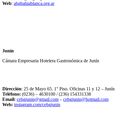
Web
:
ahgbahiablanca.org.ar
Junín
Cámara Empresaria Hotelera Gastronómica de Junín
Dirección
: 25 de Mayo 65. 1° Piso. Oficinas 11 y 12 – Junín
Teléfono:
(0236) – 4630100
/ (236) 154331338
Email:
cehgjunin@gmail.com
–
cehgjunin@hotmail.com
Web:
instagram.com/cehgjunin