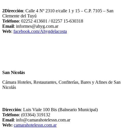
2Dirección
: Calle 4 Nº 2310 e/calle 1 y 15 – C.P. 7105 – San
Clemente del Tuyú
Teléfono
: 02252 413601 / 02257 15-630318
Email
: informes@ahyg.com.ar
Web
:
facebook.com/Ahygdelacosta
San Nicolás
Cámara Hoteles, Restaurantes, Confiterías, Bares y Afines de San
Nicolás
Dirección
: Luis Viale 100 Bis (Balneario Municipal)
Teléfono
: (03364) 319132
Email
: info@camarahotelessn.com.ar
Web:
camarahotelessn.com.ar