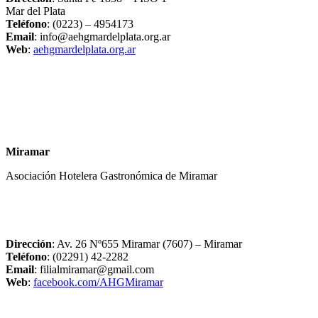
Mar del Plata
Teléfono
: (0223) – 4954173
Email
: info@aehgmardelplata.org.ar
Web
:
aehgmardelplata.org.ar
Miramar
Asociación Hotelera Gastronómica de Miramar
Dirección
: Av. 26 Nº655 Miramar (7607) – Miramar
Teléfono
: (02291) 42-2282
Email
: filialmiramar@gmail.com
Web
:
facebook.com/AHGMiramar